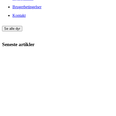
Brugerbetingelser
Kontakt
Se alle dyr
Seneste artikler
Giv din nye hund eller kat den bedste start
Min kat har varme ører – hvad kan det skyldes?
Min kat har dårlig ånde – hvad skal jeg gøre?
Min kat har bidt mig – hvad skal jeg gøre?
Har en kat tidsfornemmelse?