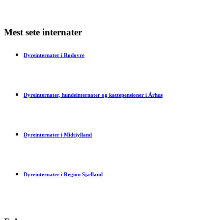
Mest sete internater
Dyreinternater i Rødovre
Dyreinternater, hundeinternater og kattepensioner i Århus
Dyreinternater i Midtjylland
Dyreinternater i Region Sjælland