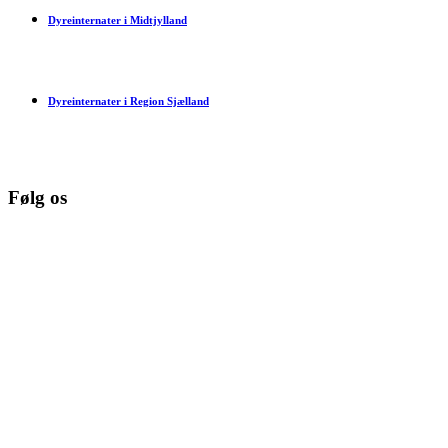
Dyreinternater i Midtjylland
Dyreinternater i Region Sjælland
Følg os
© Copyright 2026 www.danske-dyreinternater.dk. All Rights
Reserved. |
Disclaimer