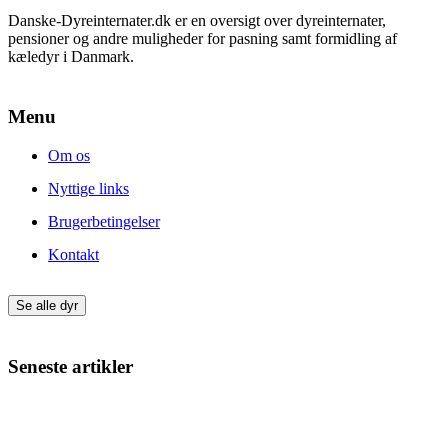
Danske-Dyreinternater.dk er en oversigt over dyreinternater,
pensioner og andre muligheder for pasning samt formidling af
kæledyr i Danmark.
Menu
Om os
Nyttige links
Brugerbetingelser
Kontakt
Se alle dyr
Seneste artikler
Giv din nye hund eller kat den bedste start