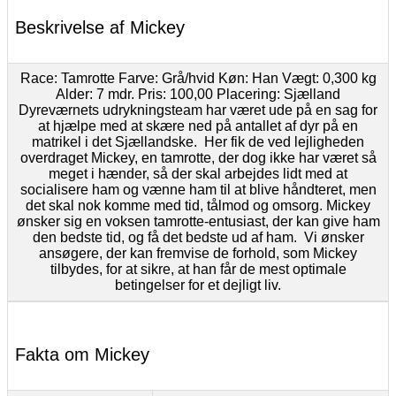
Beskrivelse af Mickey
Race: Tamrotte Farve: Grå/hvid Køn: Han Vægt: 0,300 kg
Alder: 7 mdr. Pris: 100,00 Placering: Sjælland
Dyreværnets udrykningsteam har været ude på en sag for
at hjælpe med at skære ned på antallet af dyr på en
matrikel i det Sjællandske. Her fik de ved lejligheden
overdraget Mickey, en tamrotte, der dog ikke har været så
meget i hænder, så der skal arbejdes lidt med at
socialisere ham og vænne ham til at blive håndteret, men
det skal nok komme med tid, tålmod og omsorg. Mickey
ønsker sig en voksen tamrotte-entusiast, der kan give ham
den bedste tid, og få det bedste ud af ham. Vi ønsker
ansøgere, der kan fremvise de forhold, som Mickey
tilbydes, for at sikre, at han får de mest optimale
betingelser for et dejligt liv.
Fakta om Mickey