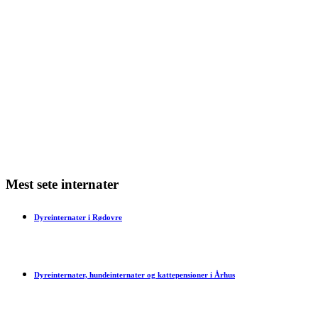
Min kat har varme ører – hvad kan det skyldes?
Min kat har dårlig ånde – hvad skal jeg gøre?
Min kat har bidt mig – hvad skal jeg gøre?
Har en kat tidsfornemmelse?
Mest sete internater
Dyreinternater i Rødovre
Dyreinternater, hundeinternater og kattepensioner i Århus