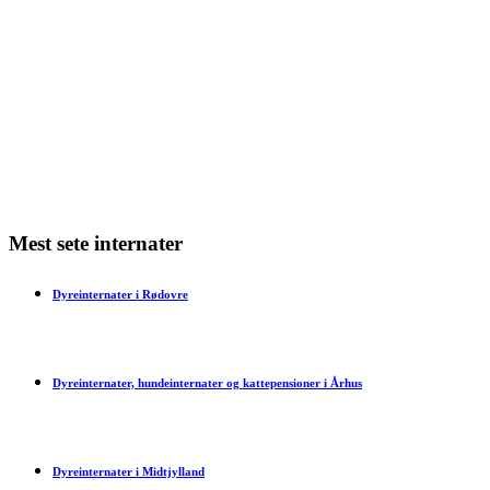
Min kat har dårlig ånde – hvad skal jeg gøre?
Min kat har bidt mig – hvad skal jeg gøre?
Har en kat tidsfornemmelse?
Mest sete internater
Dyreinternater i Rødovre
Dyreinternater, hundeinternater og kattepensioner i Århus
Dyreinternater i Midtjylland