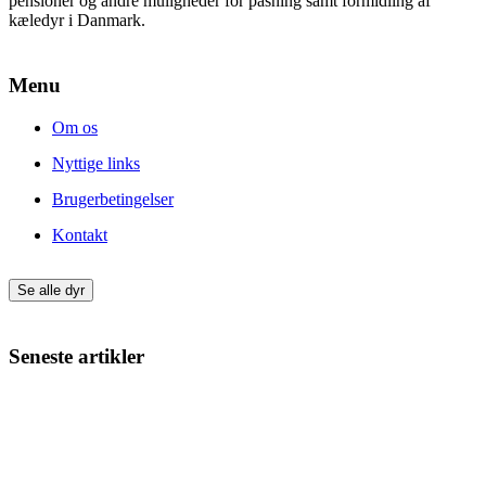
pensioner og andre muligheder for pasning samt formidling af
kæledyr i Danmark.
Menu
Om os
Nyttige links
Brugerbetingelser
Kontakt
Se alle dyr
Seneste artikler
Giv din nye hund eller kat den bedste start
Min kat har varme ører – hvad kan det skyldes?