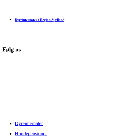
Dyreinternater i Region Sjælland
Følg os
© Copyright 2026 www.danske-dyreinternater.dk. All Rights
Reserved. |
Disclaimer
Dyreinternater
Hundepensioner