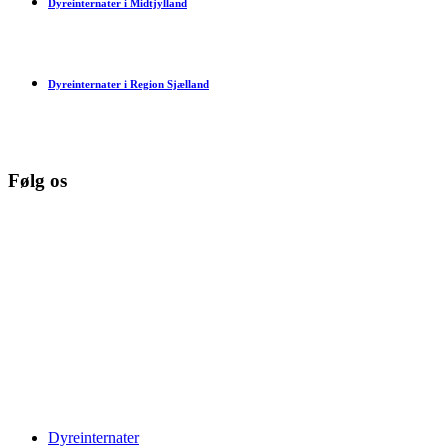
Dyreinternater i Midtjylland
Dyreinternater i Region Sjælland
Følg os
© Copyright 2026 www.danske-dyreinternater.dk. All Rights
Reserved. |
Disclaimer
Dyreinternater