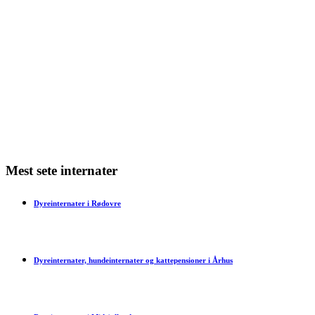
Min kat har dårlig ånde – hvad skal jeg gøre?
Min kat har bidt mig – hvad skal jeg gøre?
Har en kat tidsfornemmelse?
Mest sete internater
Dyreinternater i Rødovre
Dyreinternater, hundeinternater og kattepensioner i Århus