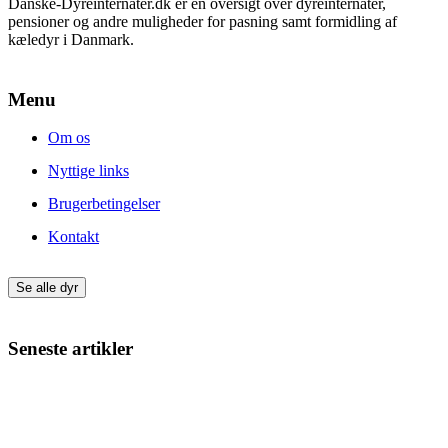
Danske-Dyreinternater.dk er en oversigt over dyreinternater,
pensioner og andre muligheder for pasning samt formidling af
kæledyr i Danmark.
Menu
Om os
Nyttige links
Brugerbetingelser
Kontakt
Se alle dyr
Seneste artikler
Giv din nye hund eller kat den bedste start
Min kat har varme ører – hvad kan det skyldes?