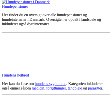
Hundepensioner
Her finder du en oversigt over alle hundepensioner og
hundeinternater i Danmark. Oversigten er opdelt i landsdele og
inkluderer også dyreinternater.
Hundens helbred
Her kan du læse om
hundens sygdomme
. Kategorien inkluderer
også emner såsom
medicin
,
forgiftninger
,
tandpleje
og
parasitter
.