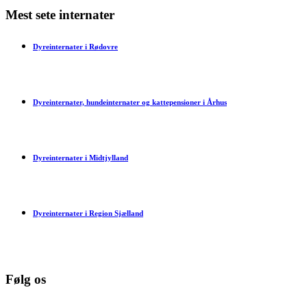
Mest sete internater
Dyreinternater i Rødovre
Dyreinternater, hundeinternater og kattepensioner i Århus
Dyreinternater i Midtjylland
Dyreinternater i Region Sjælland
Følg os