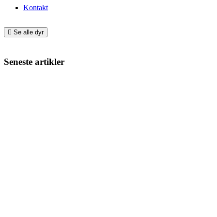
Kontakt
Se alle dyr
Seneste artikler
Giv din nye hund eller kat den bedste start
Min kat har varme ører – hvad kan det skyldes?
Min kat har dårlig ånde – hvad skal jeg gøre?
Min kat har bidt mig – hvad skal jeg gøre?
Har en kat tidsfornemmelse?