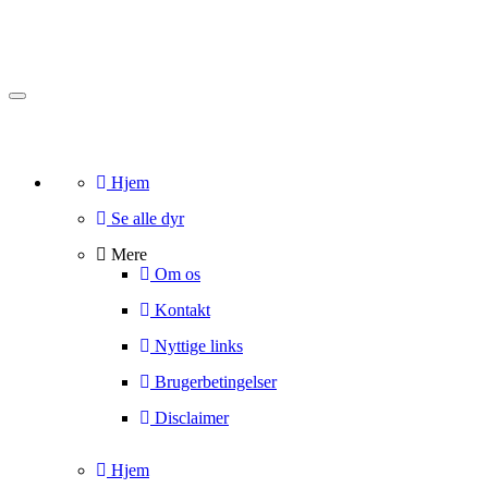
Toggle
navigation
Hjem
Se alle dyr
Mere
Om os
Kontakt
Nyttige links
Brugerbetingelser
Disclaimer
Hjem