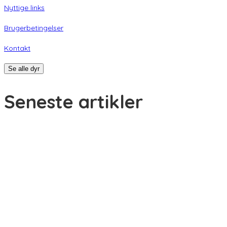
Nyttige links
Brugerbetingelser
Kontakt
Se alle dyr
Seneste artikler
Giv din nye hund eller kat den bedste start
Min kat har varme ører – hvad kan det skyldes?
Min kat har dårlig ånde – hvad skal jeg gøre?
Min kat har bidt mig – hvad skal jeg gøre?