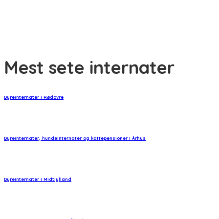
Har en kat tidsfornemmelse?
Mest sete internater
Dyreinternater i Rødovre
Dyreinternater, hundeinternater og kattepensioner i Århus
Dyreinternater i Midtjylland