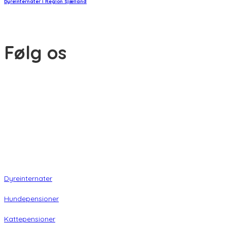
Dyreinternater i Region Sjælland
Følg os
© Copyright 2026 www.danske-dyreinternater.dk. All Rights
Reserved. |
Disclaimer
Dyreinternater
Hundepensioner
Kattepensioner