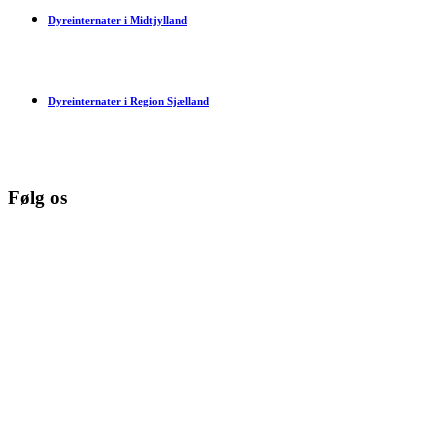
Dyreinternater i Midtjylland
Dyreinternater i Region Sjælland
Følg os
© Copyright 2026 www.danske-dyreinternater.dk. All Rights
Reserved. |
Disclaimer