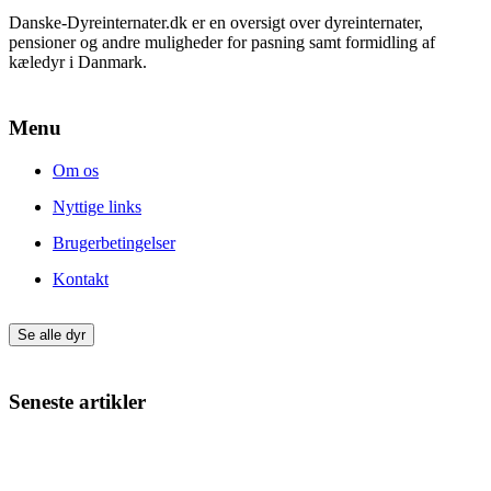
Danske-Dyreinternater.dk er en oversigt over dyreinternater,
pensioner og andre muligheder for pasning samt formidling af
kæledyr i Danmark.
Menu
Om os
Nyttige links
Brugerbetingelser
Kontakt
Se alle dyr
Seneste artikler
Giv din nye hund eller kat den bedste start