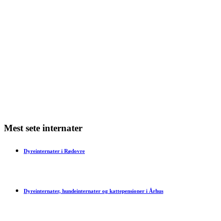
Min kat har varme ører – hvad kan det skyldes?
Min kat har dårlig ånde – hvad skal jeg gøre?
Min kat har bidt mig – hvad skal jeg gøre?
Har en kat tidsfornemmelse?
Mest sete internater
Dyreinternater i Rødovre
Dyreinternater, hundeinternater og kattepensioner i Århus