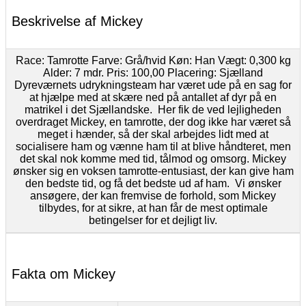
Beskrivelse af Mickey
Race: Tamrotte Farve: Grå/hvid Køn: Han Vægt: 0,300 kg
Alder: 7 mdr. Pris: 100,00 Placering: Sjælland
Dyreværnets udrykningsteam har været ude på en sag for
at hjælpe med at skære ned på antallet af dyr på en
matrikel i det Sjællandske. Her fik de ved lejligheden
overdraget Mickey, en tamrotte, der dog ikke har været så
meget i hænder, så der skal arbejdes lidt med at
socialisere ham og vænne ham til at blive håndteret, men
det skal nok komme med tid, tålmod og omsorg. Mickey
ønsker sig en voksen tamrotte-entusiast, der kan give ham
den bedste tid, og få det bedste ud af ham. Vi ønsker
ansøgere, der kan fremvise de forhold, som Mickey
tilbydes, for at sikre, at han får de mest optimale
betingelser for et dejligt liv.
Fakta om Mickey