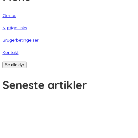
Om os
Nyttige links
Brugerbetingelser
Kontakt
Se alle dyr
Seneste artikler
Giv din nye hund eller kat den bedste start
Min kat har varme ører – hvad kan det skyldes?