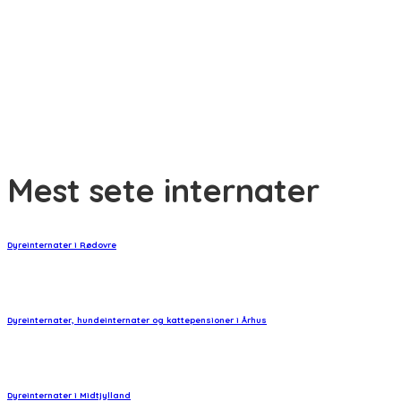
Min kat har dårlig ånde – hvad skal jeg gøre?
Min kat har bidt mig – hvad skal jeg gøre?
Har en kat tidsfornemmelse?
Mest sete internater
Dyreinternater i Rødovre
Dyreinternater, hundeinternater og kattepensioner i Århus
Dyreinternater i Midtjylland