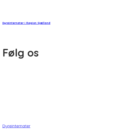
Dyreinternater i Region Sjælland
Følg os
© Copyright 2026 www.danske-dyreinternater.dk. All Rights
Reserved. |
Disclaimer
Dyreinternater