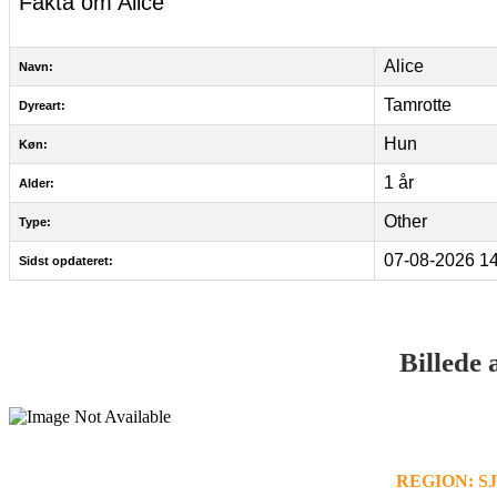
Fakta om Alice
Alice
Navn:
Tamrotte
Dyreart:
Hun
Køn:
1 år
Alder:
Other
Type:
07-08-2026 14
Sidst opdateret:
Billede 
REGION: 