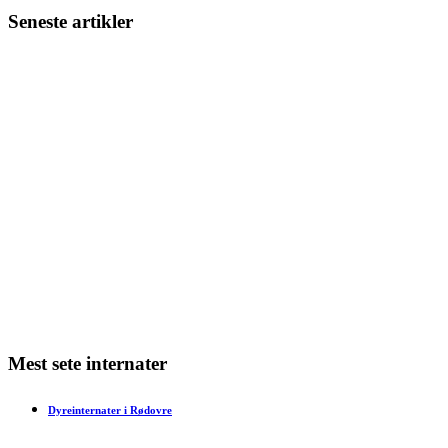
Seneste artikler
Giv din nye hund eller kat den bedste start
Min kat har varme ører – hvad kan det skyldes?
Min kat har dårlig ånde – hvad skal jeg gøre?
Min kat har bidt mig – hvad skal jeg gøre?
Har en kat tidsfornemmelse?
Mest sete internater
Dyreinternater i Rødovre