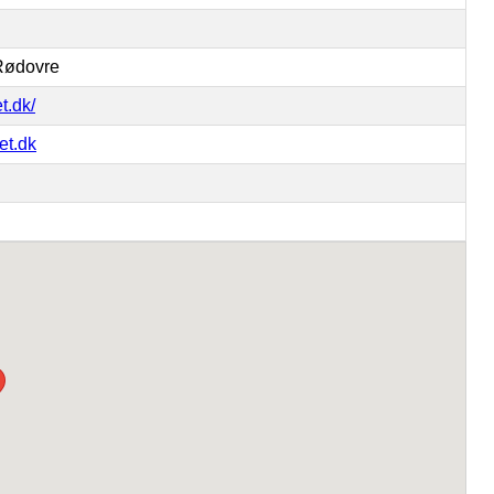
 Rødovre
t.dk/
et.dk