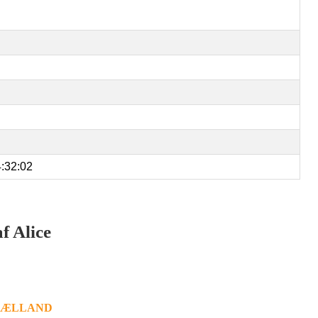
:32:02
af Alice
SJÆLLAND