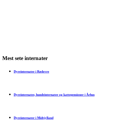
Min kat har dårlig ånde – hvad skal jeg gøre?
Min kat har bidt mig – hvad skal jeg gøre?
Har en kat tidsfornemmelse?
Mest sete internater
Dyreinternater i Rødovre
Dyreinternater, hundeinternater og kattepensioner i Århus
Dyreinternater i Midtjylland