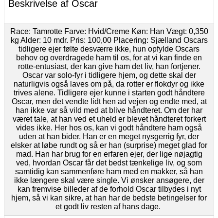
Beskrivelse af Oscar
Race: Tamrotte Farve: Hvid/Creme Køn: Han Vægt: 0,350
kg Alder: 10 mdr. Pris: 100,00 Placering: Sjælland Oscars
tidligere ejer følte desværre ikke, hun opfylde Oscars
behov og overdragede ham til os, for at vi kan finde en
rotte-entusiast, der kan give ham det liv, han fortjener.
Oscar var solo-fyr i tidligere hjem, og dette skal der
naturligvis også laves om på, da rotter er flokdyr og ikke
trives alene. Tidligere ejer kunne i starten godt håndtere
Oscar, men det vendte lidt hen ad vejen og endte med, at
han ikke var så vild med at blive håndteret. Om der har
været tale, at han ved et uheld er blevet håndteret forkert
vides ikke. Her hos os, kan vi godt håndtere ham også
uden at han bider. Han er en meget nysgerrig fyr, der
elsker at løbe rundt og så er han (surprise) meget glad for
mad. Han har brug for en erfaren ejer, der lige nøjagtig
ved, hvordan Oscar får det bedst tænkelige liv, og som
samtidig kan sammenføre ham med en makker, så han
ikke længere skal være single. Vi ønsker ansøgere, der
kan fremvise billeder af de forhold Oscar tilbydes i nyt
hjem, så vi kan sikre, at han har de bedste betingelser for
et godt liv resten af hans dage.