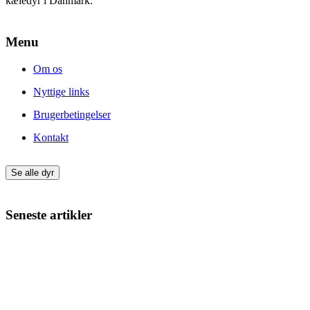
kæledyr i Danmark.
Menu
Om os
Nyttige links
Brugerbetingelser
Kontakt
Se alle dyr
Seneste artikler
Giv din nye hund eller kat den bedste start
Min kat har varme ører – hvad kan det skyldes?