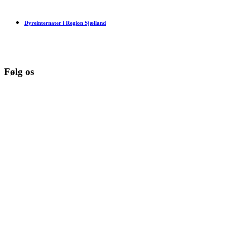
Dyreinternater i Region Sjælland
Følg os
© Copyright 2026 www.danske-dyreinternater.dk. All Rights
Reserved. |
Disclaimer