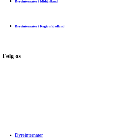
Dyreinternater i Midtjylland
Dyreinternater i Region Sjælland
Følg os
© Copyright 2026 www.danske-dyreinternater.dk. All Rights
Reserved. |
Disclaimer
Dyreinternater