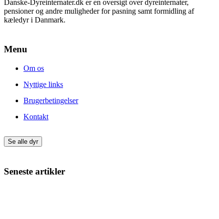
Danske-Dyreinternater.dk er en oversigt over dyreinternater,
pensioner og andre muligheder for pasning samt formidling af
kæledyr i Danmark.
Menu
Om os
Nyttige links
Brugerbetingelser
Kontakt
Se alle dyr
Seneste artikler
Giv din nye hund eller kat den bedste start
Min kat har varme ører – hvad kan det skyldes?