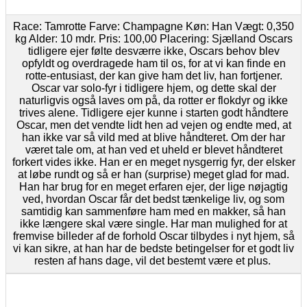
Race: Tamrotte Farve: Champagne Køn: Han Vægt: 0,350
kg Alder: 10 mdr. Pris: 100,00 Placering: Sjælland Oscars
tidligere ejer følte desværre ikke, Oscars behov blev
opfyldt og overdragede ham til os, for at vi kan finde en
rotte-entusiast, der kan give ham det liv, han fortjener.
Oscar var solo-fyr i tidligere hjem, og dette skal der
naturligvis også laves om på, da rotter er flokdyr og ikke
trives alene. Tidligere ejer kunne i starten godt håndtere
Oscar, men det vendte lidt hen ad vejen og endte med, at
han ikke var så vild med at blive håndteret. Om der har
været tale om, at han ved et uheld er blevet håndteret
forkert vides ikke. Han er en meget nysgerrig fyr, der elsker
at løbe rundt og så er han (surprise) meget glad for mad.
Han har brug for en meget erfaren ejer, der lige nøjagtig
ved, hvordan Oscar får det bedst tænkelige liv, og som
samtidig kan sammenføre ham med en makker, så han
ikke længere skal være single. Har man mulighed for at
fremvise billeder af de forhold Oscar tilbydes i nyt hjem, så
vi kan sikre, at han har de bedste betingelser for et godt liv
resten af hans dage, vil det bestemt være et plus.