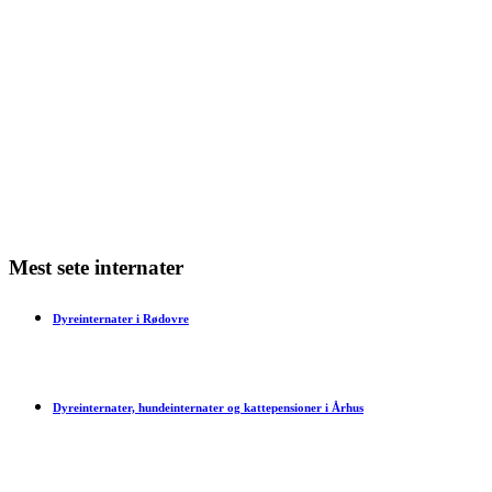
Min kat har dårlig ånde – hvad skal jeg gøre?
Min kat har bidt mig – hvad skal jeg gøre?
Har en kat tidsfornemmelse?
Mest sete internater
Dyreinternater i Rødovre
Dyreinternater, hundeinternater og kattepensioner i Århus