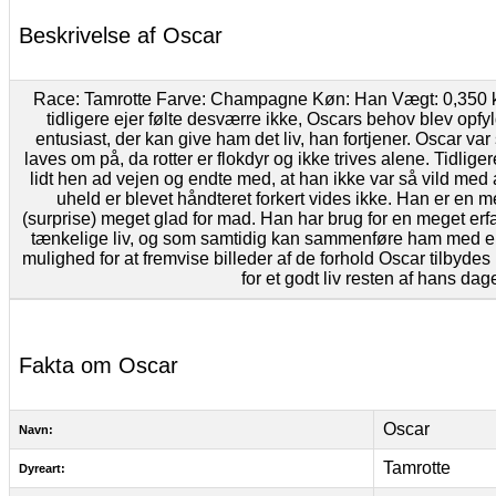
Beskrivelse af Oscar
Race: Tamrotte Farve: Champagne Køn: Han Vægt: 0,350 kg 
tidligere ejer følte desværre ikke, Oscars behov blev opfyld
entusiast, der kan give ham det liv, han fortjener. Oscar var 
laves om på, da rotter er flokdyr og ikke trives alene. Tidlig
lidt hen ad vejen og endte med, at han ikke var så vild med 
uheld er blevet håndteret forkert vides ikke. Han er en me
(surprise) meget glad for mad. Han har brug for en meget erfa
tænkelige liv, og som samtidig kan sammenføre ham med en
mulighed for at fremvise billeder af de forhold Oscar tilbydes 
for et godt liv resten af hans dag
Fakta om Oscar
Oscar
Navn:
Tamrotte
Dyreart: