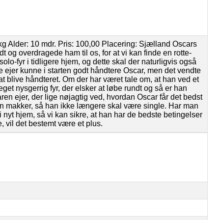
Alder: 10 mdr. Pris: 100,00 Placering: Sjælland Oscars
t og overdragede ham til os, for at vi kan finde en rotte-
solo-fyr i tidligere hjem, og dette skal der naturligvis også
ere ejer kunne i starten godt håndtere Oscar, men det vendte
at blive håndteret. Om der har været tale om, at han ved et
get nysgerrig fyr, der elsker at løbe rundt og så er han
ren ejer, der lige nøjagtig ved, hvordan Oscar får det bedst
 makker, så han ikke længere skal være single. Har man
i nyt hjem, så vi kan sikre, at han har de bedste betingelser
e, vil det bestemt være et plus.