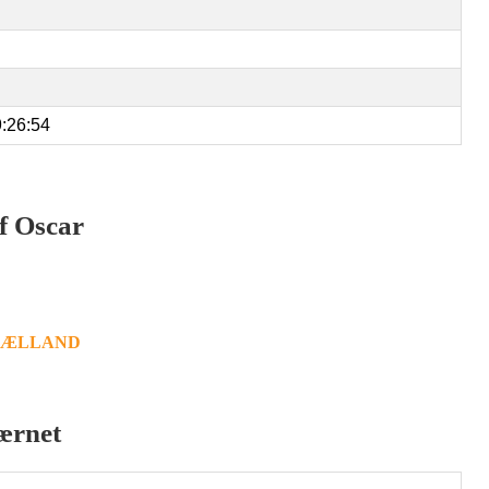
:26:54
af Oscar
SJÆLLAND
ærnet