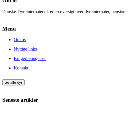
Om os
Danske-Dyreinternater.dk er en oversigt over dyreinternater, pension
Menu
Om os
Nyttige links
Brugerbetingelser
Kontakt
Se alle dyr
Seneste artikler
Giv din nye hund eller kat den bedste start
Min kat har varme ører – hvad kan det skyldes?