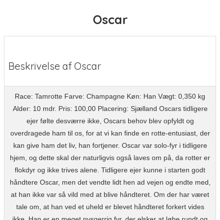
Oscar
Beskrivelse af Oscar
Race: Tamrotte Farve: Champagne Køn: Han Vægt: 0,350 kg
Alder: 10 mdr. Pris: 100,00 Placering: Sjælland Oscars tidligere
ejer følte desværre ikke, Oscars behov blev opfyldt og
overdragede ham til os, for at vi kan finde en rotte-entusiast, der
kan give ham det liv, han fortjener. Oscar var solo-fyr i tidligere
hjem, og dette skal der naturligvis også laves om på, da rotter er
flokdyr og ikke trives alene. Tidligere ejer kunne i starten godt
håndtere Oscar, men det vendte lidt hen ad vejen og endte med,
at han ikke var så vild med at blive håndteret. Om der har været
tale om, at han ved et uheld er blevet håndteret forkert vides
ikke. Han er en meget nysgerrig fyr, der elsker at løbe rundt og