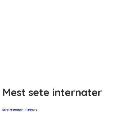
Min kat har varme ører – hvad kan det skyldes?
Min kat har dårlig ånde – hvad skal jeg gøre?
Min kat har bidt mig – hvad skal jeg gøre?
Har en kat tidsfornemmelse?
Mest sete internater
Dyreinternater i Rødovre