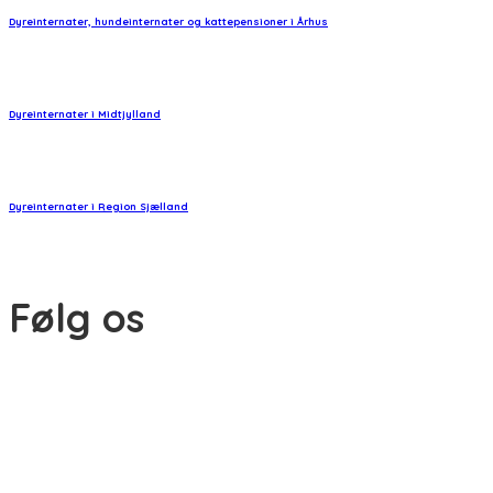
Dyreinternater, hundeinternater og kattepensioner i Århus
Dyreinternater i Midtjylland
Dyreinternater i Region Sjælland
Følg os