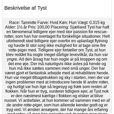
Beskrivelse af Tyst
Race: Tamrotte Farve: Hvid Køn: Hun Vægt: 0,315 kg
Alder: 1½ år Pris: 100,00 Placering: Sjælland Tyst har haft
en fænomenal tidligere ejer med stor passion for rescue-
rotter, som han har overtaget fra forskellige situationer. Helt
uforberedt stod tidligere ejer overfor en uplanlagt flytning
og havde til stor sorg ikke mulighed for at tage sine fire
rotte-piger med. Tidligere ejer fortæller om Tyst, at hun
blev reddet fra nogle meget dårlige levevilkår, da hun var
yngre. Ad den årsag har hun nogle ar på kroppen og om
det ene øje. Der må naturligvis ikke avles på hende og
hun må ikke sættes sammen med små unger. Der har
været gjort et fantastisk arbejde med at rehabilitere hende.
Hun var meget tilbagetrukken og sky i starten, men der var
ingen problemer med at introducere hende til andre rotter,
og hurtigt var hun lige så legesyg og fræk som resten af
flokken. Når hun er tryg, vurderer tidligere ejer, at Tyst nok
er den næstmest kærlige i flokken og elsker at blive
nusset. Vi anbefaler, at hun kommer ud sammen med en af
de andre rotte-piger, som hun allerede kender godt og er
tryg ved. Vi ønsker ansøgere, der har mange års erfaring