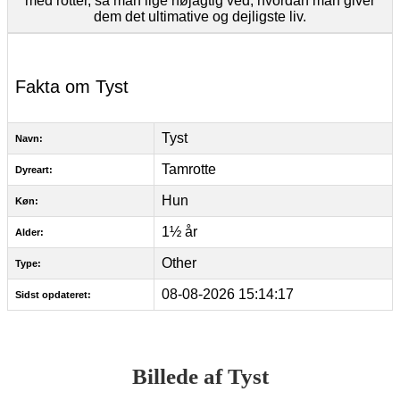
med rotter, så man lige nøjagtig ved, hvordan man giver
dem det ultimative og dejligste liv.
Fakta om Tyst
Tyst
Navn:
Tamrotte
Dyreart:
Hun
Køn:
1½ år
Alder:
Other
Type:
08-08-2026 15:14:17
Sidst opdateret:
Billede af Tyst