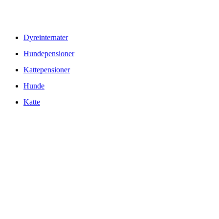
© Copyright 2026 www.danske-dyreinternater.dk. All Rights
Reserved. |
Disclaimer
Dyreinternater
Hundepensioner
Kattepensioner
Hunde
Katte