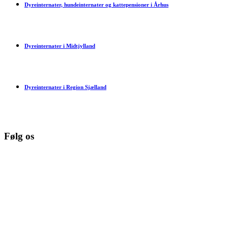
Dyreinternater, hundeinternater og kattepensioner i Århus
Dyreinternater i Midtjylland
Dyreinternater i Region Sjælland
Følg os