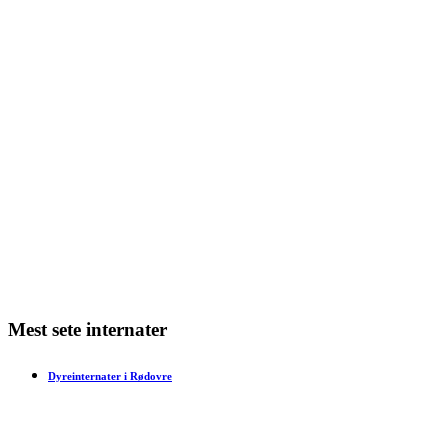
Giv din nye hund eller kat den bedste start
Min kat har varme ører – hvad kan det skyldes?
Min kat har dårlig ånde – hvad skal jeg gøre?
Min kat har bidt mig – hvad skal jeg gøre?
Har en kat tidsfornemmelse?
Mest sete internater
Dyreinternater i Rødovre