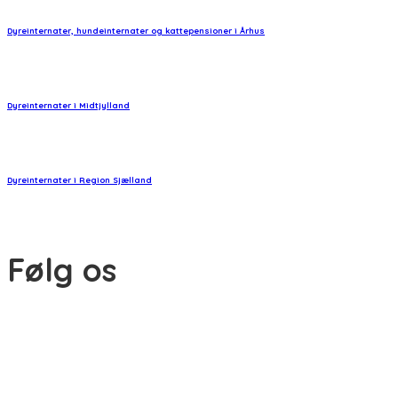
Dyreinternater, hundeinternater og kattepensioner i Århus
Dyreinternater i Midtjylland
Dyreinternater i Region Sjælland
Følg os