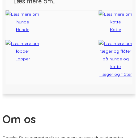
Læs mere om…
Hunde
Katte
Lopper
Tæger og flåter
Om os
Danske-Dyreinternater.dk er en oversigt over dyreinternater,