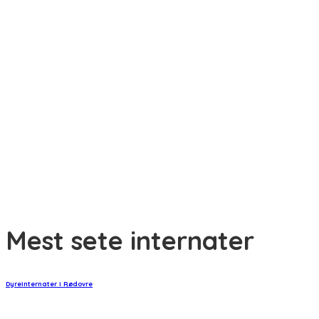
Giv din nye hund eller kat den bedste start
Min kat har varme ører – hvad kan det skyldes?
Min kat har dårlig ånde – hvad skal jeg gøre?
Min kat har bidt mig – hvad skal jeg gøre?
Har en kat tidsfornemmelse?
Mest sete internater
Dyreinternater i Rødovre