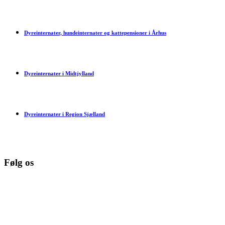
Dyreinternater, hundeinternater og kattepensioner i Århus
Dyreinternater i Midtjylland
Dyreinternater i Region Sjælland
Følg os