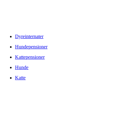
© Copyright 2026 www.danske-dyreinternater.dk. All Rights
Reserved. |
Disclaimer
Dyreinternater
Hundepensioner
Kattepensioner
Hunde
Katte