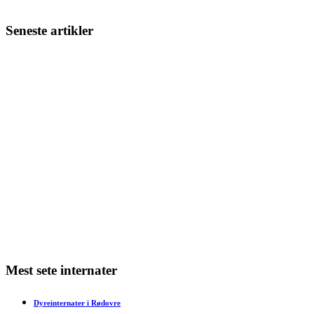
Seneste artikler
Giv din nye hund eller kat den bedste start
Min kat har varme ører – hvad kan det skyldes?
Min kat har dårlig ånde – hvad skal jeg gøre?
Min kat har bidt mig – hvad skal jeg gøre?
Har en kat tidsfornemmelse?
Mest sete internater
Dyreinternater i Rødovre