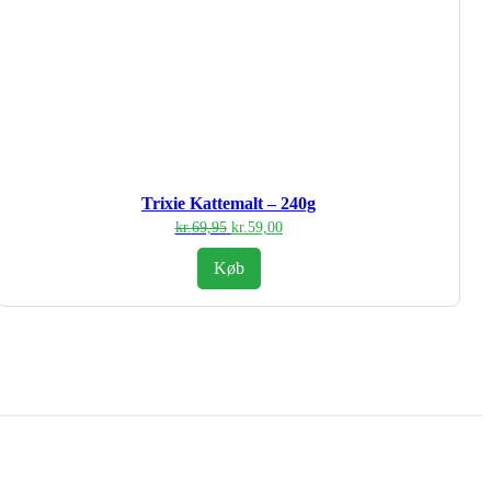
Trixie Kattemalt – 240g
Den
Den
kr.
69,95
kr.
59,00
oprindelige
aktuelle
pris
pris
Køb
var:
er:
kr.69,95.
kr.59,00.