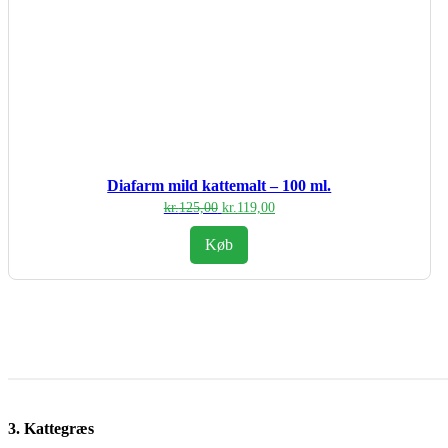
Diafarm mild kattemalt – 100 ml.
Den
Den
kr.
125,00
kr.
119,00
oprindelige
aktuelle
pris
pris
Køb
var:
er:
kr.125,00.
kr.119,00.
3. Kattegræs