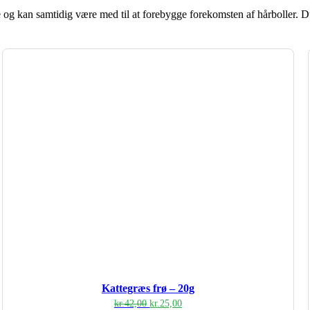
tte og kan samtidig være med til at forebygge forekomsten af hårboller. 
Kattegræs frø – 20g
Den
Den
kr.
42,00
kr.
25,00