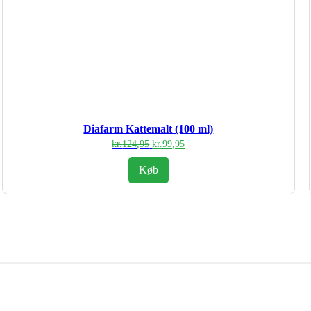
Diafarm Kattemalt (100 ml)
Den
Den
kr.
124,95
kr.
99,95
oprindelige
aktuelle
pris
pris
Køb
var:
er:
kr.124,95.
kr.99,95.