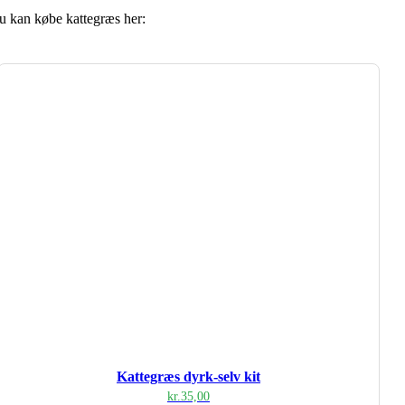
Du kan købe kattegræs her:
Kattegræs dyrk-selv kit
kr.
35,00