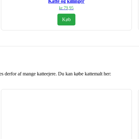
Katte og killinger
kr.
79,95
Køb
es derfor af mange katteejere. Du kan købe kattemalt her: