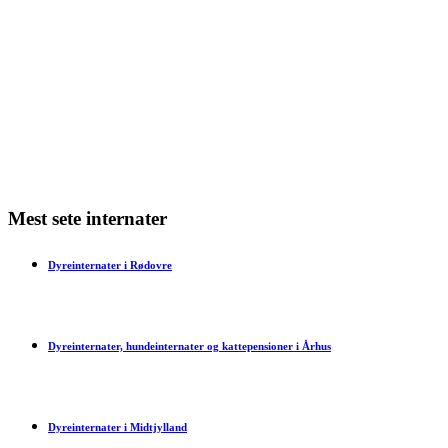
Min kat har dårlig ånde – hvad skal jeg gøre?
Min kat har bidt mig – hvad skal jeg gøre?
Har en kat tidsfornemmelse?
Mest sete internater
Dyreinternater i Rødovre
Dyreinternater, hundeinternater og kattepensioner i Århus
Dyreinternater i Midtjylland