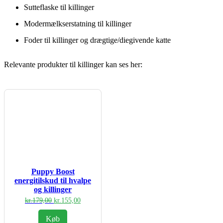
Sutteflaske til killinger
Modermælkserstatning til killinger
Foder til killinger og drægtige/diegivende katte
Relevante produkter til killinger kan ses her:
Puppy Boost
energitilskud til hvalpe
og killinger
Den
Den
kr.
179,00
kr.
155,00
oprindelige
aktuelle
pris
pris
Køb