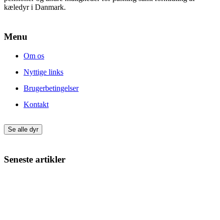
kæledyr i Danmark.
Menu
Om os
Nyttige links
Brugerbetingelser
Kontakt
Se alle dyr
Seneste artikler
Giv din nye hund eller kat den bedste start
Min kat har varme ører – hvad kan det skyldes?