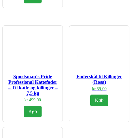
var:
er:
kr.179,00.
kr.155,00.
Sportsman´s Pride
Foderskål til Killinger
Professional Kattefoder
(Rosa)
– Til katte og killinger –
kr.
59,00
7,5 kg
kr.
499,00
Køb
Køb