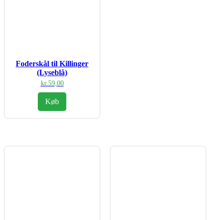
Foderskål til Killinger
(Lyseblå)
kr.
59,00
Køb