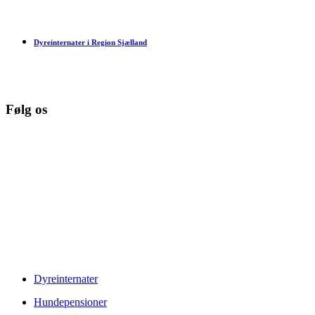
Dyreinternater i Region Sjælland
Følg os
© Copyright 2026 www.danske-dyreinternater.dk. All Rights
Reserved. |
Disclaimer
Dyreinternater
Hundepensioner