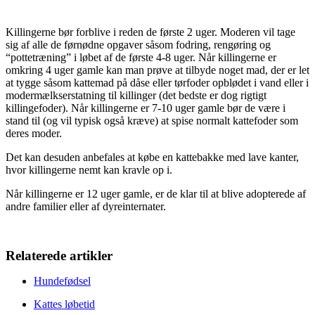
Killingerne bør forblive i reden de første 2 uger. Moderen vil tage
sig af alle de førnødne opgaver såsom fodring, rengøring og
“pottetræning” i løbet af de første 4-8 uger. Når killingerne er
omkring 4 uger gamle kan man prøve at tilbyde noget mad, der er let
at tygge såsom kattemad på dåse eller tørfoder opblødet i vand eller i
modermælkserstatning til killinger (det bedste er dog rigtigt
killingefoder). Når killingerne er 7-10 uger gamle bør de være i
stand til (og vil typisk også kræve) at spise normalt kattefoder som
deres moder.
Det kan desuden anbefales at købe en kattebakke med lave kanter,
hvor killingerne nemt kan kravle op i.
Når killingerne er 12 uger gamle, er de klar til at blive adopterede af
andre familier eller af dyreinternater.
Relaterede artikler
Hundefødsel
Kattes løbetid