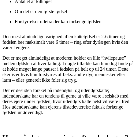
Antallet af killinger
Om det er den første fødsel
Forstyrrelser udefra der kan forlænge fødslen
Den mest almindelige varighed af en kattefødsel er 2-6 timer og
fødslen bør maksimalt vare 6 timer – ring efter dyrlægen hvis den
varer længere.
Det er meget almindeligt at moderen holder en lille “hvilepause”
mellem fødslen af hver killing. I nogle tilfælde kan hun dog finde på
at holde meget lange pauser i fødslen på helt op til 24 timer. Dette
sker især hvis hun forstyrres af f.eks. andre dyr, mennesker eller
larm – eller generelt ikke føler sig tryg.
Der er desuden forskel på indendørs- og udendørskatte;
indendørskatte har en tendens til gerne at ville være i selskab med
deres ejere under fødslen, hvor udendørs katte helst vil være i fred.
Hos udendørskatte kan ejerens tilstedeværelse faktisk forlænge
fødslen unødvendigt.