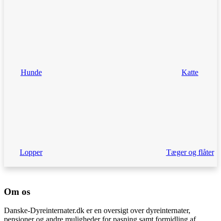
Hunde
Katte
Lopper
Tæger og flåter
Om os
Danske-Dyreinternater.dk er en oversigt over dyreinternater,
pensioner og andre muligheder for pasning samt formidling af