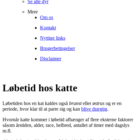
Se alle dyr
Mere
Om os
Kontakt
Nyttige links
Brugerbetingelser
Disclaimer
Løbetid hos katte
Løbetiden hos en kat kaldes også
brunst
eller
østrus
og er en
periode, hvor klar til at parre sig og kan
blive drægtig
.
Hvornår katte kommer i løbetid afhænger af flere eksterne faktorer
såsom årstiden, alder, race, helbred, antallet af timer med dagslys
m.fl.