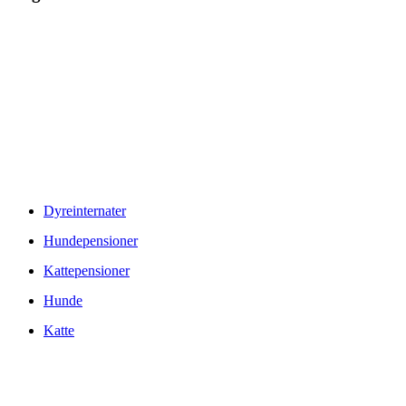
© Copyright 2026 www.danske-dyreinternater.dk. All Rights
Reserved. |
Disclaimer
Dyreinternater
Hundepensioner
Kattepensioner
Hunde
Katte