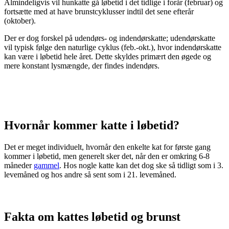
Almindeligvis vil hunkatte gå løbetid i det tidlige i forår (februar) og
fortsætte med at have brunstcyklusser indtil det sene efterår
(oktober).
Der er dog forskel på udendørs- og indendørskatte; udendørskatte
vil typisk følge den naturlige cyklus (feb.-okt.), hvor indendørskatte
kan være i løbetid hele året. Dette skyldes primært den øgede og
mere konstant lysmængde, der findes indendørs.
Hvornår kommer katte i løbetid?
Det er meget individuelt, hvornår den enkelte kat for første gang
kommer i løbetid, men generelt sker det, når den er omkring 6-8
måneder
gammel
. Hos nogle katte kan det dog ske så tidligt som i 3.
levemåned og hos andre så sent som i 21. levemåned.
Fakta om kattes løbetid og brunst