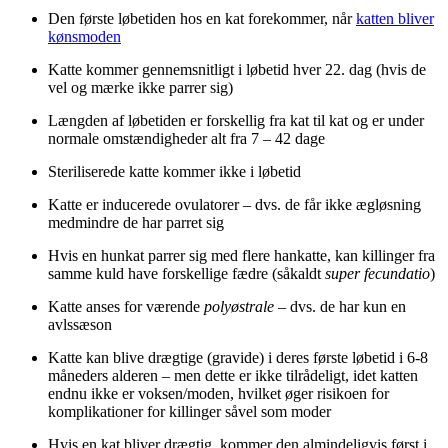
Den første løbetiden hos en kat forekommer, når
katten bliver
kønsmoden
Katte kommer gennemsnitligt i løbetid hver 22. dag (hvis de
vel og mærke ikke parrer sig)
Længden af løbetiden er forskellig fra kat til kat og er under
normale omstændigheder alt fra 7 – 42 dage
Steriliserede katte kommer ikke i løbetid
Katte er inducerede ovulatorer – dvs. de får ikke ægløsning
medmindre de har parret sig
Hvis en hunkat parrer sig med flere hankatte, kan killinger fra
samme kuld have forskellige fædre (såkaldt
super fecundatio
)
Katte anses for værende
polyøstrale
– dvs. de har kun en
avlssæson
Katte kan blive drægtige (gravide) i deres første løbetid i 6-8
måneders alderen – men dette er ikke tilrådeligt, idet katten
endnu ikke er voksen/moden, hvilket øger risikoen for
komplikationer for killinger såvel som moder
Hvis en kat bliver drægtig, kommer den almindeligvis først i