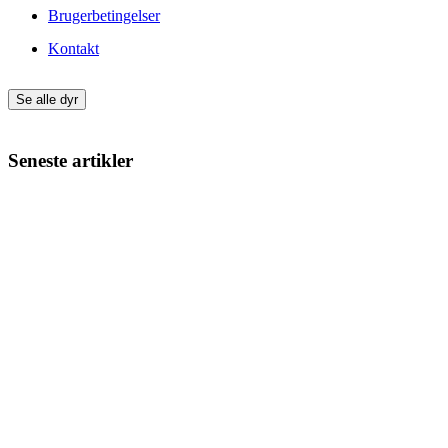
Brugerbetingelser
Kontakt
Se alle dyr
Seneste artikler
Giv din nye hund eller kat den bedste start
Min kat har varme ører – hvad kan det skyldes?
Min kat har dårlig ånde – hvad skal jeg gøre?
Min kat har bidt mig – hvad skal jeg gøre?
Har en kat tidsfornemmelse?