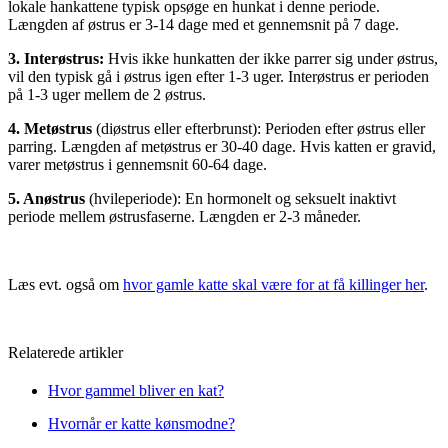
lokale hankattene typisk opsøge en hunkat i denne periode.
Længden af østrus er 3-14 dage med et gennemsnit på 7 dage.
3. Interøstrus:
Hvis ikke hunkatten der ikke parrer sig under østrus,
vil den typisk gå i østrus igen efter 1-3 uger. Interøstrus er perioden
på 1-3 uger mellem de 2 østrus.
4. Metøstrus
(diøstrus eller efterbrunst): Perioden efter østrus eller
parring. Længden af metøstrus er 30-40 dage. Hvis katten er gravid,
varer metøstrus i gennemsnit 60-64 dage.
5. Anøstrus
(hvileperiode): En hormonelt og seksuelt inaktivt
periode mellem østrusfaserne. Længden er 2-3 måneder.
Læs evt. også om
hvor gamle katte skal være for at få killinger her
.
Relaterede artikler
Hvor gammel bliver en kat?
Hvornår er katte kønsmodne?