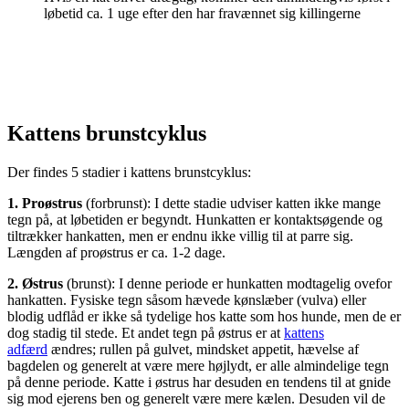
løbetid ca. 1 uge efter den har fravænnet sig killingerne
Kattens brunstcyklus
Der findes 5 stadier i kattens brunstcyklus:
1. Proøstrus
(forbrunst): I dette stadie udviser katten ikke mange
tegn på, at løbetiden er begyndt. Hunkatten er kontaktsøgende og
tiltrækker hankatten, men er endnu ikke villig til at parre sig.
Længden af proøstrus er ca. 1-2 dage.
2. Østrus
(brunst): I denne periode er hunkatten modtagelig ovefor
hankatten. Fysiske tegn såsom hævede kønslæber (vulva) eller
blodig udflåd er ikke så tydelige hos katte som hos hunde, men de er
dog stadig til stede. Et andet tegn på østrus er at
kattens
adfærd
ændres; rullen på gulvet, mindsket appetit, hævelse af
bagdelen og generelt at være mere højlydt, er alle almindelige tegn
på denne periode. Katte i østrus har desuden en tendens til at gnide
sig mod ejerens ben og generelt være mere kælen. Desuden vil de