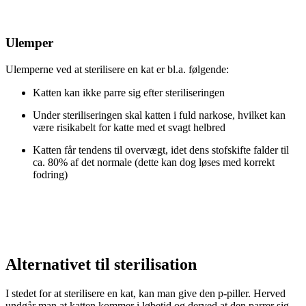
Ulemper
Ulemperne ved at sterilisere en kat er bl.a. følgende:
Katten kan ikke parre sig efter steriliseringen
Under steriliseringen skal katten i fuld narkose, hvilket kan
være risikabelt for katte med et svagt helbred
Katten får tendens til overvægt, idet dens stofskifte falder til
ca. 80% af det normale (dette kan dog løses med korrekt
fodring)
Alternativet til sterilisation
I stedet for at sterilisere en kat, kan man give den p-piller. Herved
undgår man at katten kommer i løbetid og derved at den parrer sig.