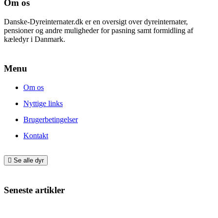
Om os
Danske-Dyreinternater.dk er en oversigt over dyreinternater,
pensioner og andre muligheder for pasning samt formidling af
kæledyr i Danmark.
Menu
Om os
Nyttige links
Brugerbetingelser
Kontakt
Se alle dyr
Seneste artikler
Giv din nye hund eller kat den bedste start