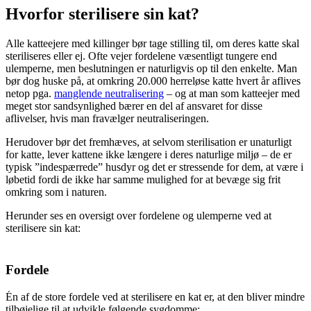
Hvorfor sterilisere sin kat?
Alle katteejere med killinger bør tage stilling til, om deres katte skal
steriliseres eller ej. Ofte vejer fordelene væsentligt tungere end
ulemperne, men beslutningen er naturligvis op til den enkelte. Man
bør dog huske på, at omkring 20.000 herreløse katte hvert år aflives
netop pga.
manglende neutralisering
– og at man som katteejer med
meget stor sandsynlighed bærer en del af ansvaret for disse
aflivelser, hvis man fravælger neutraliseringen.
Herudover bør det fremhæves, at selvom sterilisation er unaturligt
for katte, lever kattene ikke længere i deres naturlige miljø – de er
typisk ”indespærrede” husdyr og det er stressende for dem, at være i
løbetid fordi de ikke har samme mulighed for at bevæge sig frit
omkring som i naturen.
Herunder ses en oversigt over fordelene og ulemperne ved at
sterilisere sin kat:
Fordele
Én af de store fordele ved at sterilisere en kat er, at den bliver mindre
tilbøjelige til at udvikle følgende sygdomme: