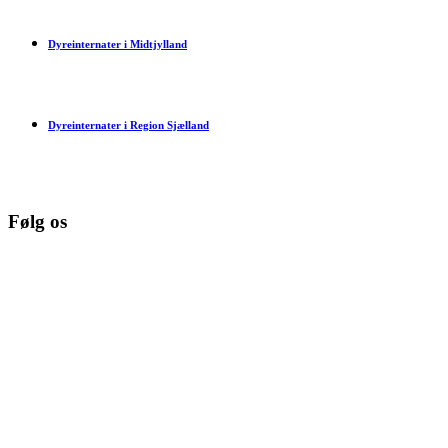
Dyreinternater i Midtjylland
Dyreinternater i Region Sjælland
Følg os
© Copyright 2026 www.danske-dyreinternater.dk. All Rights
Reserved. |
Disclaimer