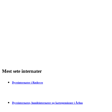
Min kat har varme ører – hvad kan det skyldes?
Min kat har dårlig ånde – hvad skal jeg gøre?
Min kat har bidt mig – hvad skal jeg gøre?
Har en kat tidsfornemmelse?
Mest sete internater
Dyreinternater i Rødovre
Dyreinternater, hundeinternater og kattepensioner i Århus