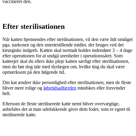
vaccinerer den.
Efter sterilisationen
Når katten hjemsendes efter sterilisationen, vil den være lidt omtåget
pga. narkosen og den smertestillende midler, der bruges ved det
kirurgiske indgreb. Katten skal normalt holdes indendøre 3 – 4 dage
efter operationen for at undgå urenheder i operationssåret. Som
katteejer skal du ellers ikke pleje katten særligt efter sterilisationen,
men du bør dog tale med dyrlægen om, hvilke ting du skal være
opmærksom på den følgende tid.
Din kat ændrer ikke personlighed efter sterilisationen, men de fleste
bliver mere rolige og
løbetidsadfærden
mindskes eller forsvinder
helt.
Eftersom de fleste steriliserede katte nemt bliver overvægtige,
anbefales det at man udelukkende giver dem foder, som er egnet til
steriliserede katte.