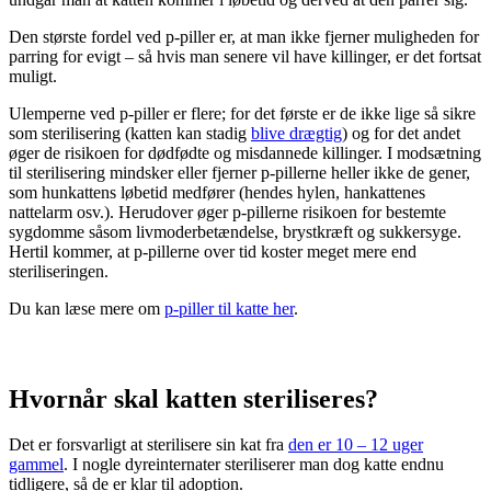
Den største fordel ved p-piller er, at man ikke fjerner muligheden for
parring for evigt – så hvis man senere vil have killinger, er det fortsat
muligt.
Ulemperne ved p-piller er flere; for det første er de ikke lige så sikre
som sterilisering (katten kan stadig
blive drægtig
) og for det andet
øger de risikoen for dødfødte og misdannede killinger. I modsætning
til sterilisering mindsker eller fjerner p-pillerne heller ikke de gener,
som hunkattens løbetid medfører (hendes hylen, hankattenes
nattelarm osv.). Herudover øger p-pillerne risikoen for bestemte
sygdomme såsom livmoderbetændelse, brystkræft og sukkersyge.
Hertil kommer, at p-pillerne over tid koster meget mere end
steriliseringen.
Du kan læse mere om
p-piller til katte her
.
Hvornår skal katten steriliseres?
Det er forsvarligt at sterilisere sin kat fra
den er 10 – 12 uger
gammel
. I nogle dyreinternater steriliserer man dog katte endnu
tidligere, så de er klar til adoption.