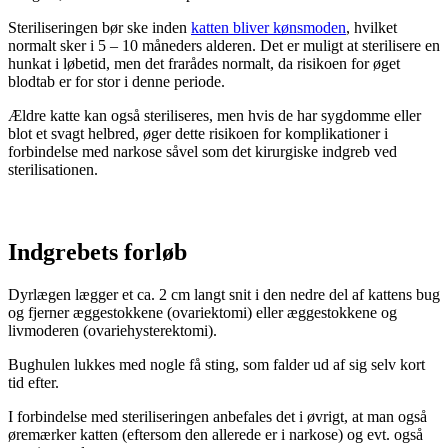
Steriliseringen bør ske inden
katten bliver kønsmoden
, hvilket
normalt sker i 5 – 10 måneders alderen. Det er muligt at sterilisere en
hunkat i løbetid, men det frarådes normalt, da risikoen for øget
blodtab er for stor i denne periode.
Ældre katte kan også steriliseres, men hvis de har sygdomme eller
blot et svagt helbred, øger dette risikoen for komplikationer i
forbindelse med narkose såvel som det kirurgiske indgreb ved
sterilisationen.
Indgrebets forløb
Dyrlægen lægger et ca. 2 cm langt snit i den nedre del af kattens bug
og fjerner æggestokkene (ovariektomi) eller æggestokkene og
livmoderen (ovariehysterektomi).
Bughulen lukkes med nogle få sting, som falder ud af sig selv kort
tid efter.
I forbindelse med steriliseringen anbefales det i øvrigt, at man også
øremærker katten (eftersom den allerede er i narkose) og evt. også