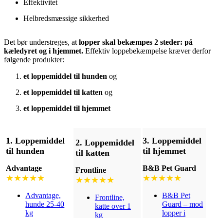
Effektivitet
Helbredsmæssige sikkerhed
Det bør understreges, at
lopper skal bekæmpes 2 steder: på
kæledyret og i hjemmet.
Effektiv loppebekæmpelse kræver derfor
følgende produkter:
et loppemiddel til hunden
og
et loppemiddel til katten
og
et loppemiddel til hjemmet
1. Loppemiddel
3. Loppemiddel
2. Loppemiddel
til hunden
til hjemmet
til katten
Advantage
B&B Pet Guard
Frontline
★★★★★
★★★★★
★★★★★
Advantage,
B&B Pet
Frontline,
hunde 25-40
Guard – mod
katte over 1
kg
lopper i
kg