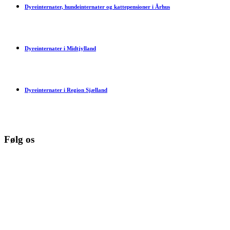
Dyreinternater, hundeinternater og kattepensioner i Århus
Dyreinternater i Midtjylland
Dyreinternater i Region Sjælland
Følg os