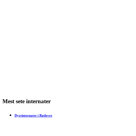
Giv din nye hund eller kat den bedste start
Min kat har varme ører – hvad kan det skyldes?
Min kat har dårlig ånde – hvad skal jeg gøre?
Min kat har bidt mig – hvad skal jeg gøre?
Har en kat tidsfornemmelse?
Mest sete internater
Dyreinternater i Rødovre