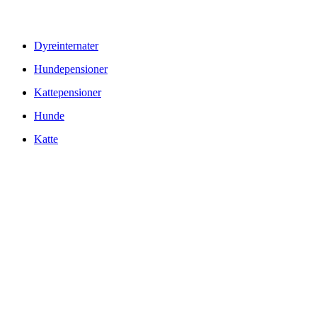
© Copyright 2026 www.danske-dyreinternater.dk. All Rights
Reserved. |
Disclaimer
Dyreinternater
Hundepensioner
Kattepensioner
Hunde
Katte