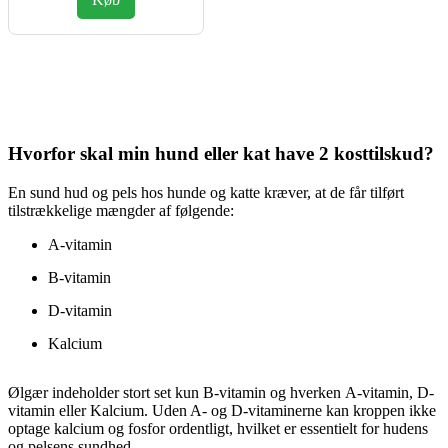
var:
er:
kr.249,00.
kr.219,00.
Hvorfor skal min hund eller kat have 2 kosttilskud?
En sund hud og pels hos hunde og katte kræver, at de får tilført
tilstrækkelige mængder af følgende:
A-vitamin
B-vitamin
D-vitamin
Kalcium
Ølgær indeholder stort set kun B-vitamin og hverken A-vitamin, D-
vitamin eller Kalcium. Uden A- og D-vitaminerne kan kroppen ikke
optage kalcium og fosfor ordentligt, hvilket er essentielt for hudens
og pelsens sundhed.