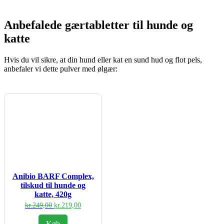
Anbefalede gærtabletter til hunde og
katte
Hvis du vil sikre, at din hund eller kat en sund hud og flot pels,
anbefaler vi dette pulver med ølgær:
Anibio BARF Complex,
tilskud til hunde og
katte, 420g
Den
Den
kr.
249,00
kr.
219,00
oprindelige
aktuelle
pris
pris
Køb