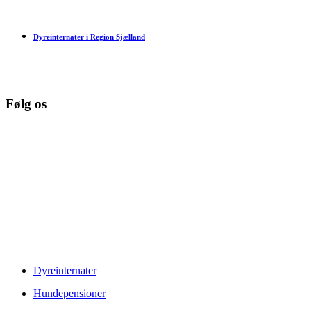
Dyreinternater i Region Sjælland
Følg os
© Copyright 2026 www.danske-dyreinternater.dk. All Rights
Reserved. |
Disclaimer
Dyreinternater
Hundepensioner