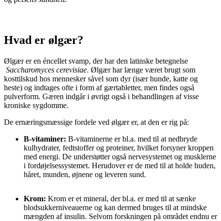
Hvad er ølgær?
Ølgær er en éncellet svamp, der har den latinske betegnelse
Saccharomyces cerevisiae
. Ølgær har længe været brugt som
kosttilskud hos mennesker såvel som dyr (især hunde, katte og
heste) og indtages ofte i form af gærtabletter, men findes også
pulverform. Gæren indgår i øvrigt også i behandlingen af visse
kroniske sygdomme.
De ernæringsmæssige fordele ved ølgær er, at den er rig på:
B-vitaminer:
B-vitaminerne er bl.a. med til at nedbryde
kulhydrater, fedtstoffer og proteiner, hvilket forsyner kroppen
med energi. De understøtter også nervesystemet og musklerne
i fordøjelsessystemet. Herudover er de med til at holde huden,
håret, munden, øjnene og leveren sund.
Krom:
Krom er et mineral, der bl.a. er med til at sænke
blodsukkerniveauerne og kan dermed bruges til at mindske
mængden af insulin. Selvom forskningen på området endnu er