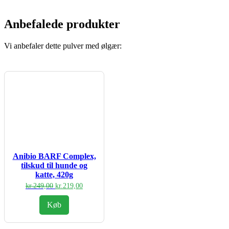
Anbefalede produkter
Vi anbefaler dette pulver med ølgær:
Anibio BARF Complex,
tilskud til hunde og
katte, 420g
Den
Den
kr.
249,00
kr.
219,00
oprindelige
aktuelle
pris
pris
Køb
var:
er:
kr.249,00.
kr.219,00.