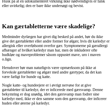
Husk på at en udokumenteret virkning ikke nødvendigvis er falsk
eller uvirkelig; den er bare ikke undersøgt og bevist.
Kan gærtabletterne være skadelige?
Medmindre dyrlægen har givet dig besked på andet, bør du ikke
give det gærtabletter eller andre former for ølgær, hvis dit kæledyr er
allergisk eller overfølsomt overfor gær. Symptomerne på gærallergi
afhænger af hvilket kæledyr man har, men de inkluderer ofte
hudkløe og maveproblemer såsom oppustet mave, uro i maven
o.lign.
Herudover bør man naturligvis være opmærksom på ikke at
forveksle gærtabletter og ølgær med andre gærtyper, da det kan
være farligt for hunde og katte.
Nogle katte- og hundeejere er i øvrigt nervøse for at give
gærtabletter til kæledyr, der er inficerede med gærsvamp. Denne
bekymring er dog unødig, idet den gærsvamp man fodrer sine
kæledyr med, ikke er den samme som den gærsvamp, der inficerer
huden eller ørerne på kæledyr.