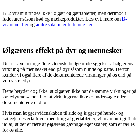
B12-vitamin findes ikke i ølgær og gærtabletter, men derimod i
fødevarer såsom kød og mælkeprodukter. Læs evt. mere om
B-
vitaminer her
og
andre vitaminer til hunde her
.
Ølgærens effekt på dyr og mennesker
Der er lavet mange flere videnskabelige undersøgelser af ølgærens
virkning på mennesket end på dyr såsom hunde og katte. Derfor
kender vi også flere af de dokumenterede virkninger på os end på
vores kæledyr.
Dette betyder dog ikke, at ølgæren ikke har de samme virkninger på
kæledyrene – men blot at virkningerne ikke er undersøgte eller
dokumenterede endnu.
Hvis man lægger videnskaben til side og kigger på hunde- og
katteejernes erfaringer med brug af gærtabletter, vil man hurtigt finde
ud af, at der er flere af ølgærens gavnlige egenskaber, som er fælles
for os alle.