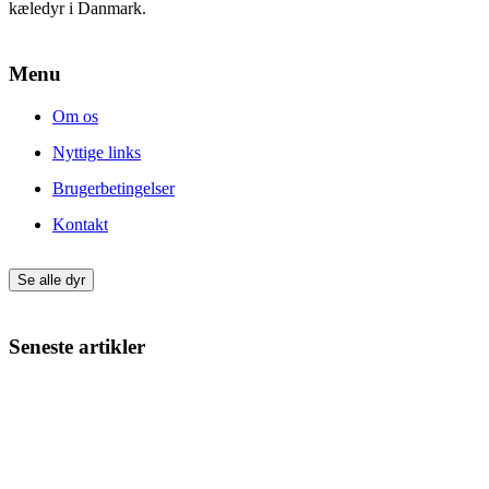
kæledyr i Danmark.
Menu
Om os
Nyttige links
Brugerbetingelser
Kontakt
Se alle dyr
Seneste artikler
Giv din nye hund eller kat den bedste start
Min kat har varme ører – hvad kan det skyldes?