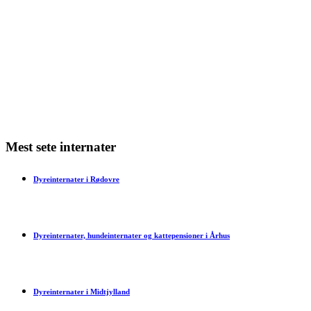
Min kat har dårlig ånde – hvad skal jeg gøre?
Min kat har bidt mig – hvad skal jeg gøre?
Har en kat tidsfornemmelse?
Mest sete internater
Dyreinternater i Rødovre
Dyreinternater, hundeinternater og kattepensioner i Århus
Dyreinternater i Midtjylland